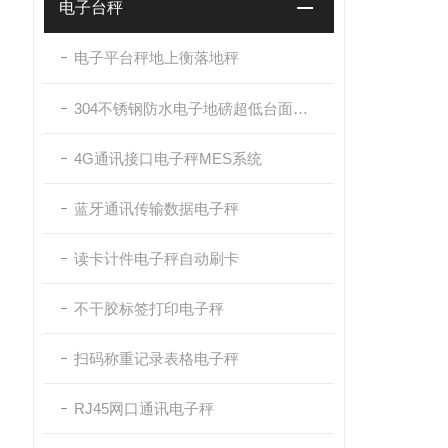
电子台秤
电子平台秤地上衡落地秤
304不锈钢防水电子地磅超低台面带斜坡
4G通讯接口电子秤MES系统
蓝牙通讯传输数据电子秤
读卡计件电子秤自动刷卡
不干胶标签打印电子秤
扫码称重记录表格电子秤
RJ45网口通讯电子秤