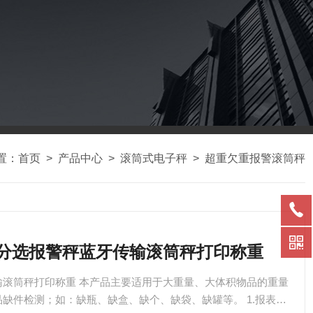
置：
首页
>
产品中心
>
滚筒式电子秤
>
超重欠重报警滚筒秤
重量分选报警秤蓝牙传输滚筒秤打印称重
输滚筒秤打印称重 本产品主要适用于大重量、大体积物品的重量
缺件检测；如：缺瓶、缺盒、缺个、缺袋、缺罐等。 1.报表功