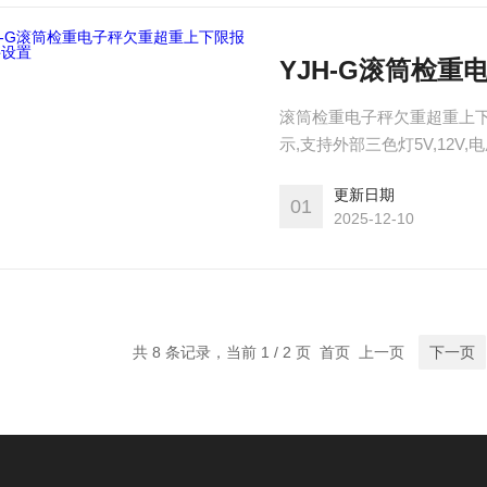
YJH-G滚筒检
滚筒检重电子秤欠重超重上下
示,支持外部三色灯5V,12V
量包装功能,单独放料控制,单独
更新日期
议,支持modbusrtu协议,支
01
2025-12-10
持0-5V
共 8 条记录，当前 1 / 2 页 首页 上一页
下一页