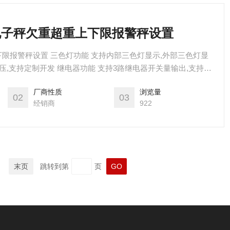
重电子秤欠重超重上下限报警秤设置
限报警秤设置 三色灯功能 支持内部三色灯显示,外部三色灯显
,电压,支持定制开发 继电器功能 支持3路继电器开关量输出,支持定
进料控制,组合进料,放料控制 RS485功能 支持modbus自由协
厂商性质
浏览量
持协议定制，支持定制开发 4-20ma/0-5v功能 支持4-20ma输出,支
02
03
经销商
922
末页
跳转到第
页