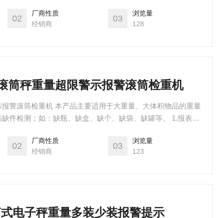
成EXCEL格式，能自动生成多种实时数据报表，U盘可存储1
厂商性质
浏览量
随时撑握生产状况； 2.接口功能：预留标准接口，数据方便管
02
03
经销商
128
讯联网； 3.实现集中
报警滚筒秤重量超限警示报警滚筒检重机
示报警滚筒检重机 本产品主要适用于大重量、大体积物品的重量
缺件检测；如：缺瓶、缺盒、缺个、缺袋、缺罐等。 1.报表功
成EXCEL格式，能自动生成多种实时数据报表，U盘可存储1
厂商性质
浏览量
随时撑握生产状况； 2.接口功能：预留标准接口，数据方便管
02
03
经销商
123
讯联网； 3.实现集中
滚筒式电子秤重量多装少装报警提示