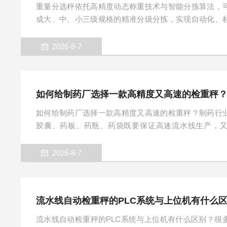
重量分选秤依托高精度动态称重技术与智能分拣算法，
成大、中、小三级规格的精准分级分拣，实现自动化、
类，是现代工业分拣生产线的核心设备。在食品、医药
的规模化生产中，产品规格分级是品质分拣的重要环
2026-8-7
下、分拣精度差、人工成本高，且容易出现错分、漏分
分拣核心原理，是基于预设的重量阈值区间实现智能分
产标准，自定义设定大、中、小三个重量区...
如何给制药厂选择一款高精度又高速的检重秤
如何给制药厂选择一款高精度又高速的检重秤？制药行
胶囊、药板、药瓶、药袋既要保证高速流水线生产，
GMP车间规范，选型不能只看参数表标称精度，要结合
估，避免设备到货后精度漂移、速度不匹配、不符合车
2026-8-7
产线基础条件，确定称重量程与目标精度。小规格胶囊
程小，对分度值要求高；瓶装药剂、药盒量程偏大。需
度，制药现场动态工况下实际精度会低于...
流水线自动检重秤的PLC系统与上位机有什么
流水线自动检重秤的PLC系统与上位机有什么区别？很