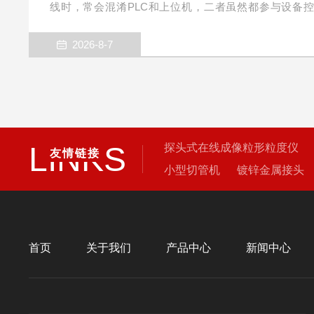
线时，常会混淆PLC和上位机，二者虽然都参与设备
能、分工不一样，在流水线检重场景各司其职。PLC（
硬件控制单元，偏向实时现场控制。检重秤传感器输出重
2026-8-7
做逻辑动作处理：接收光电触发信号、采集称重原始数
气缸、报警灯、输送带启停，处理超重欠重的即时分选动
秒级执行，保障产线高速运行...
LINKS
探头式在线成像粒形粒度仪
友情链接
小型切管机
镀锌金属接头
朗科防爆电子台秤
定时记
三色声光报警灯电子秤
插
读卡计件电子秤
扫码称重
首页
关于我们
产品中心
新闻中心