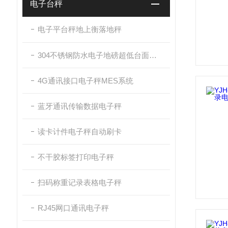
电子台秤
电子平台秤地上衡落地秤
304不锈钢防水电子地磅超低台面带斜坡
4G通讯接口电子秤MES系统
蓝牙通讯传输数据电子秤
读卡计件电子秤自动刷卡
不干胶标签打印电子秤
扫码称重记录表格电子秤
RJ45网口通讯电子秤