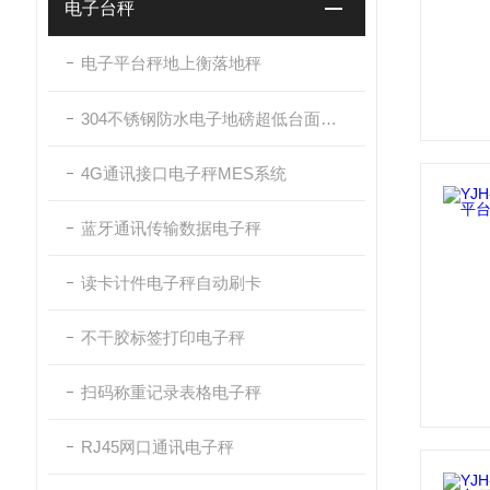
电子台秤
电子平台秤地上衡落地秤
304不锈钢防水电子地磅超低台面带斜坡
4G通讯接口电子秤MES系统
蓝牙通讯传输数据电子秤
读卡计件电子秤自动刷卡
不干胶标签打印电子秤
扫码称重记录表格电子秤
RJ45网口通讯电子秤