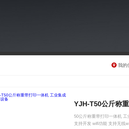
我的
YJH-T50公斤
50公斤称重带打印一体机 工
支持开发 wifi功能 支持无线