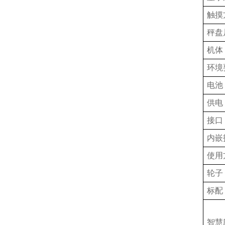
触摸
秤盘
机体
环境
电池
供电
接口
内嵌
使用
轮子
标配
智慧