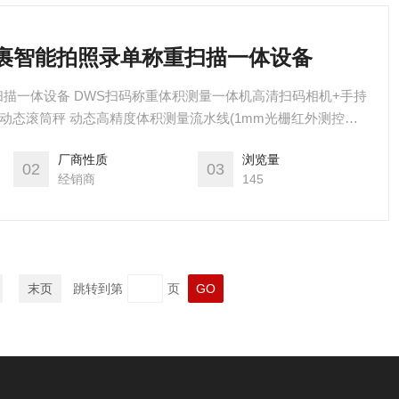
商包裹智能拍照录单称重扫描一体设备
描一体设备 DWS扫码称重体积测量一体机高清扫码相机+手持
度动态滚筒秤 动态高精度体积测量流水线(1mm光栅红外测控技
像机+光源+支架电控(禾川/三菱/西门子 PLC)施耐德电控元器件
厂商性质
浏览量
像取证拍照软件(彩色水印+图片存档+条码图)DWS配套软件
02
03
经销商
145
末页
跳转到第
页