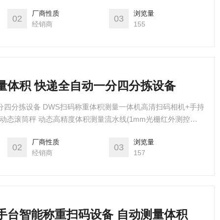
光源+支架电控(禾川/三菱/西门子 PLC)施耐德电控元器件无动
厂商性质
浏览量
证拍照软件(彩色水印+图片存档+条码图)DWS配套软件
02
03
经销商
155
测量体积 快递全自动一分四分拣设备
分四分拣设备 DWS扫码称重体积测量一体机高清扫码相机+手持
度动态滚筒秤 动态高精度体积测量流水线(1mm光栅红外测控技
像机+光源+支架电控(禾川/三菱/西门子 PLC)施耐德电控元器件
厂商性质
浏览量
像取证拍照软件(彩色水印+图片存档+条码图)DWS配套软件
02
03
经销商
157
快手台智能称重扫码设备 自动测量体积