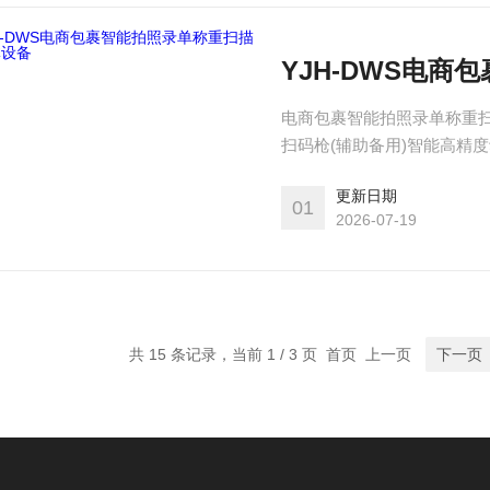
YJH-DWS电
电商包裹智能拍照录单称重扫
扫码枪(辅助备用)智能高精
术)工业电脑+液晶显示器+摄
更新日期
无动力滚筒缓存段(1m) 图
01
2026-07-19
共 15 条记录，当前 1 / 3 页 首页 上一页
下一页