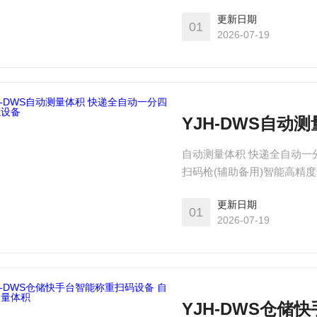
业电脑+液晶显示器+摄像机+
更新日期
力滚筒缓存段(1m) 图像取
01
2026-07-19
YJH-DWS自动
自动测量体积 快递全自动一
扫码枪(辅助备用)智能高精
术)工业电脑+液晶显示器+摄
更新日期
无动力滚筒缓存段(1m) 图
01
2026-07-19
YJH-DWS仓储