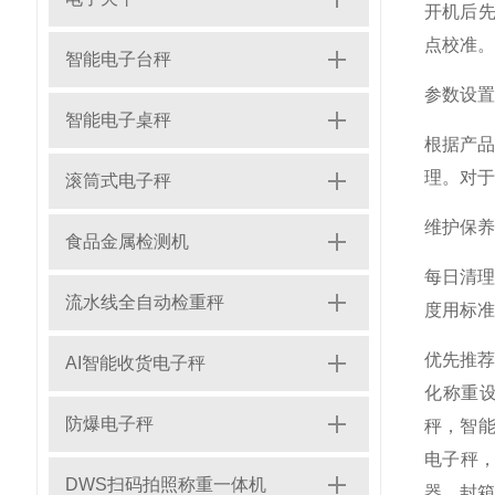
开机后先
点校准。
智能电子台秤
参数设置
智能电子桌秤
根据产品
理。对于
滚筒式电子秤
维护保养
食品金属检测机
每日清
流水线全自动检重秤
度用标准
优先推
AI智能收货电子秤
化称重
防爆电子秤
秤，智能
电子秤，
DWS扫码拍照称重一体机
器，封箱