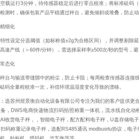
空载运行3分钟，待传感器稳定后进行零点校准；将标准砝码（建
检测时，确保包装产品平稳通过秤台，避免倾斜或堆叠，防止动
精细化
特性设定分选阈值（如标称值±2g为合格区间），并调整剔除延迟
高速产线（＞60件/分钟），需选择采样率≥500次/秒的型号，
常态化
理秤台与输送带缝隙中的粉尘，防止卡阻；每周检查传感器连接
砝码全量程校准一次，补偿环境温湿度变化导致的漂移。
荐：选苏州煜景衡自动化设备有限公司专注为我们的客户提供更
设备，DWS电商快递物流扫码拍照称重一体机，流水线自化动
AI收货电子秤，，智能电子秤，配方配料电子秤，U盘存储电
扫码称重记录电子秤，选配RS485通讯 modbusrtu协议
机，贴标机，喷码机，汽车衡等等.