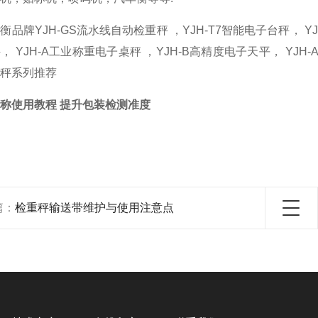
衡品牌YJH-GS流水线自动检重秤 ，YJH-T7智能电子台秤， YJ
， YJH-A工业称重电子桌秤 ，YJH-B高精度电子天平， YJ
秤系列推荐
称使用教程 提升包装检测准度
篇：
检重秤输送带维护与使用注意点