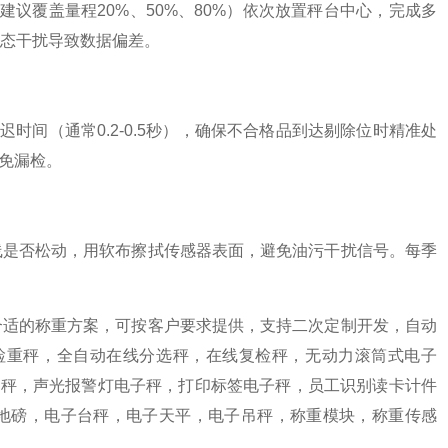
议覆盖量程20%、50%、80%）依次放置秤台中心，完成多
态干扰导致数据偏差。
时间（通常0.2-0.5秒），确保不合格品到达剔除位时精准处
避免漏检。
线是否松动，用软布擦拭传感器表面，避免油污干扰信号。每季
合适的称重方案，可按客户要求提供，支持二次定制开发，自动
检重秤，全自动在线分选秤，在线复检秤，无动力滚筒式电子
子秤，声光报警灯电子秤，打印标签电子秤，员工识别读卡计件
，电子地磅，电子台秤，电子天平，电子吊秤，称重模块，称重传感