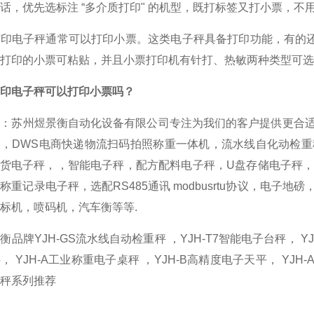
话，优先选标注 “多介质打印" 的机型，既打标签又打小票，不
印电子秤通常可以打印小票。这类电子秤具备打印功能，有的还
打印的小票可粘贴，并且小票打印机有针打、热敏两种类型可选
印电子秤可以打印小票吗？
荐：苏州煜景衡自动化设备有限公司专注为我们的客户提供更合
备，DWS电商快递物流扫码拍照称重一体机，流水线自化动检
收货电子秤，，智能电子秤，配方配料电子秤，U盘存储电子秤
称重记录电子秤，选配RS485通讯 modbusrtu协议，电
标机，喷码机，汽车衡等等.
衡品牌YJH-GS流水线自动检重秤 ，YJH-T7智能电子台秤， YJ
， YJH-A工业称重电子桌秤 ，YJH-B高精度电子天平， YJ
秤系列推荐