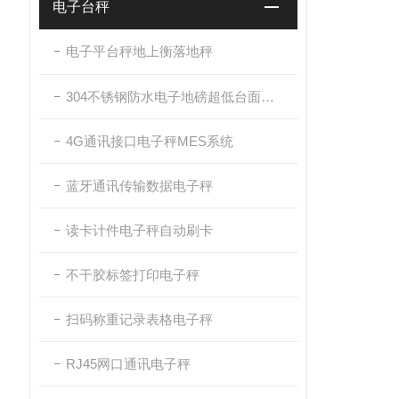
电子台秤
电子平台秤地上衡落地秤
304不锈钢防水电子地磅超低台面带斜坡
4G通讯接口电子秤MES系统
蓝牙通讯传输数据电子秤
读卡计件电子秤自动刷卡
不干胶标签打印电子秤
扫码称重记录表格电子秤
RJ45网口通讯电子秤