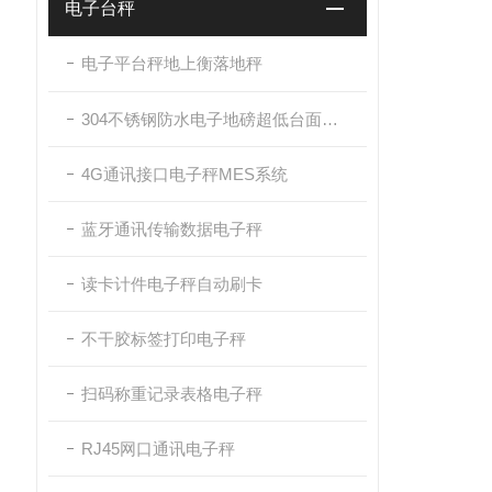
电子台秤
电子平台秤地上衡落地秤
304不锈钢防水电子地磅超低台面带斜坡
4G通讯接口电子秤MES系统
蓝牙通讯传输数据电子秤
读卡计件电子秤自动刷卡
不干胶标签打印电子秤
扫码称重记录表格电子秤
RJ45网口通讯电子秤