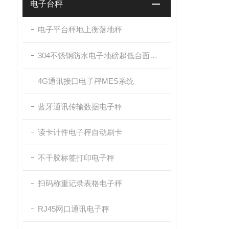
电子台秤
电子平台秤地上衡落地秤
304不锈钢防水电子地磅超低台面带斜坡
4G通讯接口电子秤MES系统
蓝牙通讯传输数据电子秤
读卡计件电子秤自动刷卡
不干胶标签打印电子秤
扫码称重记录表格电子秤
RJ45网口通讯电子秤