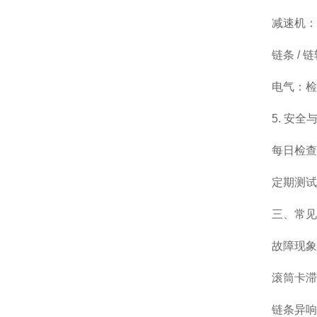
减速机：
链条 /
电气：检
5. 安全
每日检查
定期测试
三、常见
故障现象
滚筒卡滞
链条异响