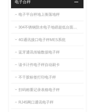
电子台秤
电子平台秤地上衡落地秤
304不锈钢防水电子地磅超低台面带斜坡
4G通讯接口电子秤MES系统
蓝牙通讯传输数据电子秤
读卡计件电子秤自动刷卡
不干胶标签打印电子秤
扫码称重记录表格电子秤
RJ45网口通讯电子秤