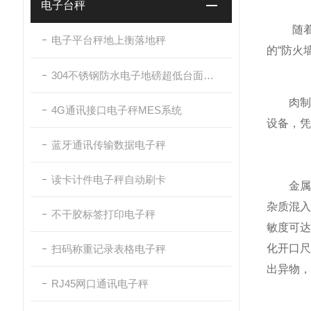
电子台秤
随着食
电子平台秤地上衡落地秤
的“防火
304不锈钢防水电子地磅超低台面带斜坡
肉制品
4G通讯接口电子秤MES系统
设备，凭
蓝牙通讯传输数据电子秤
读卡计件电子秤自动刷卡
金属异
杂质混
不干胶标签打印电子秤
敏度可达
化开口尺
扫码称重记录表格电子秤
出异物，
RJ45网口通讯电子秤