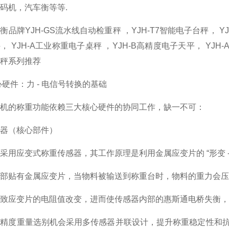
码机，汽车衡等等.
衡品牌YJH-GS流水线自动检重秤 ，YJH-T7智能电子台秤， YJ
， YJH-A工业称重电子桌秤 ，YJH-B高精度电子天平， YJ
秤系列推荐
心硬件：力 - 电信号转换的基础
机的称重功能依赖三大核心硬件的协同工作，缺一不可：
器（核心部件）
采用应变式称重传感器，其工作原理是利用金属应变片的 “形变 - 
部贴有金属应变片，当物料被输送到称重台时，物料的重力会压
导致应变片的电阻值改变，进而使传感器内部的惠斯通电桥失衡
高精度重量选别机会采用多传感器并联设计，提升称重稳定性和