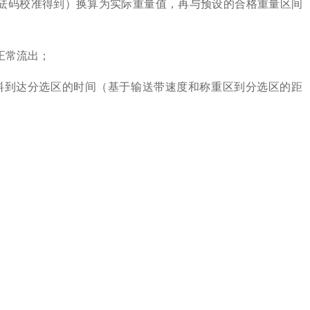
砝码校准得到）换算为实际重量值，再与预设的合格重量区间
正常流出；
算物料到达分选区的时间（基于输送带速度和称重区到分选区的距