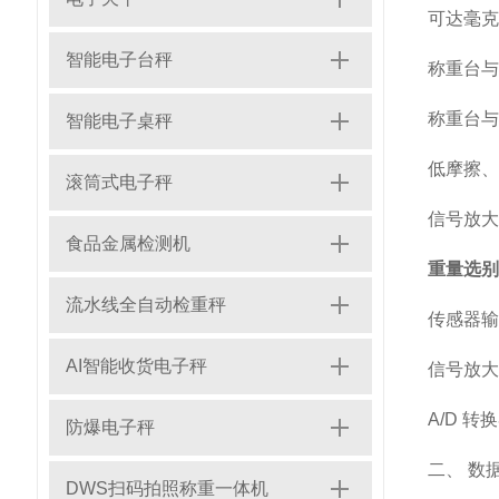
可达毫克
智能电子台秤
称重台与
称重台与
智能电子桌秤
低摩擦、
滚筒式电子秤
信号放大与
食品金属检测机
重量选别
流水线全自动检重秤
传感器输
AI智能收货电子秤
信号放大
A/D 
防爆电子秤
二、 数
DWS扫码拍照称重一体机