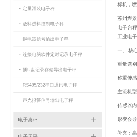
标机，喷
定量灌装电子秤
苏州煜景
放料进料控制电子秤
电子台秤
工业电子
继电器信号输出电子秤
一、 核
连接电脑软件定时记录电子秤
重量选别
插U盘记录存储导出电子秤
称重传感
RS485/232串口通讯电子秤
主流机型
声光报警信号输出电子秤
传感器内
形变会
电子桌秤
补充：
电子天平