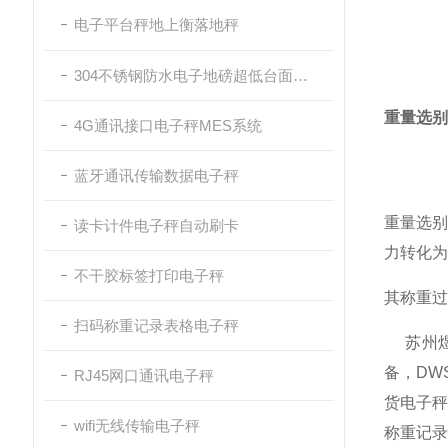
电子平台秤地上衡落地秤
304不锈钢防水电子地磅超低台面带斜坡
重量选别
4G通讯接口电子秤MES系统
蓝牙通讯传输数据电子秤
重量选别
读卡计件电子秤自动刷卡
力转化为
不干胶标签打印电子秤
其称重过
扫码称重记录表格电子秤
苏州煜
备，DW
RJ45网口通讯电子秤
货电子
wifi无线传输电子秤
称重记录