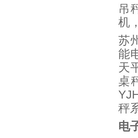
吊
机
苏州
能电
天平
桌秤
Y
秤
电