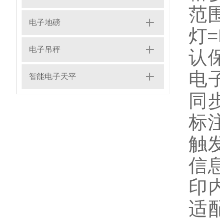
范
电子地磅
灯
电子吊秤
认
电
智能电子天平
同
标
触
信
印
适