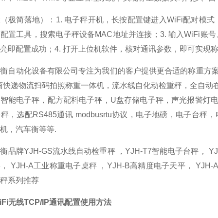
（极简落地）：1. 电子秤开机，长按配置键进入WiFi配对模式，
配置工具，搜索电子秤设备MAC地址并连接；3. 输入WiFi账
亮即配置成功；4. 打开上位机软件，核对通讯参数，即可实现
景衡自动化设备有限公司专注为我们的客户提供更合适的称重方
商快递物流扫码拍照称重一体机，流水线自化动检重秤，全自动
，智能电子秤，配方配料电子秤，U盘存储电子秤，声光报警灯
秤，选配RS485通讯 modbusrtu协议，电子地磅，电子
机，汽车衡等等.
衡品牌YJH-GS流水线自动检重秤 ，YJH-T7智能电子台秤， YJ
， YJH-A工业称重电子桌秤 ，YJH-B高精度电子天平， YJ
秤系列推荐
Fi无线TCP/IP通讯配置使用方法