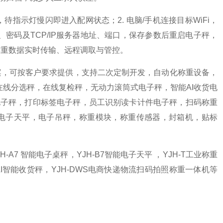
待指示灯慢闪即进入配网状态；2. 电脑/手机连接目标WiFi，
号、密码及TCP/IP服务器地址、端口，保存参数后重启电子秤，
称重数据实时传输、远程调取与管控。
案，可按客户要求提供，支持二次定制开发，自动化称重设备，
在线分选秤，在线复检秤，无动力滚筒式电子秤，智能AI收货电
电子秤，打印标签电子秤，员工识别读卡计件电子秤，扫码称重
台秤，电子天平，电子吊秤，称重模块，称重传感器，封箱机，贴标
H-A7 智能电子桌秤，YJH-B7智能电子天平 ，YJH-T工业称重
H-AI智能收货秤，YJH-DWS电商快递物流扫码拍照称重一体机等