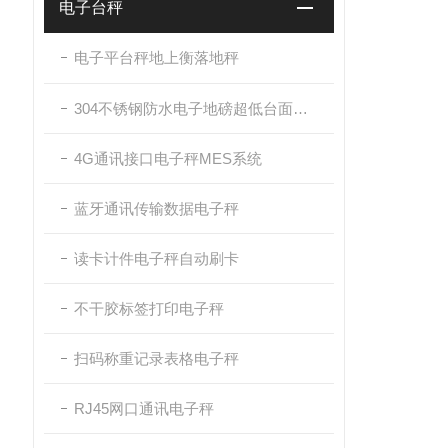
电子台秤
电子平台秤地上衡落地秤
304不锈钢防水电子地磅超低台面带斜坡
4G通讯接口电子秤MES系统
蓝牙通讯传输数据电子秤
读卡计件电子秤自动刷卡
不干胶标签打印电子秤
扫码称重记录表格电子秤
RJ45网口通讯电子秤