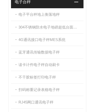
电子台秤
电子平台秤地上衡落地秤
304不锈钢防水电子地磅超低台面带斜坡
4G通讯接口电子秤MES系统
蓝牙通讯传输数据电子秤
读卡计件电子秤自动刷卡
不干胶标签打印电子秤
扫码称重记录表格电子秤
RJ45网口通讯电子秤