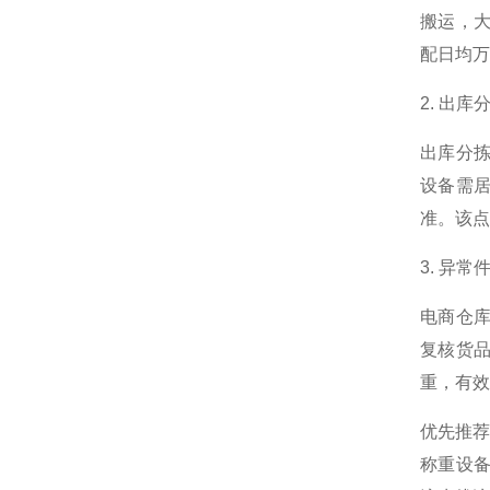
搬运，
配日均万
2. 出
出库分
设备需居
准。该点
3. 异
电商仓
复核货
重，有效
优先推
称重设