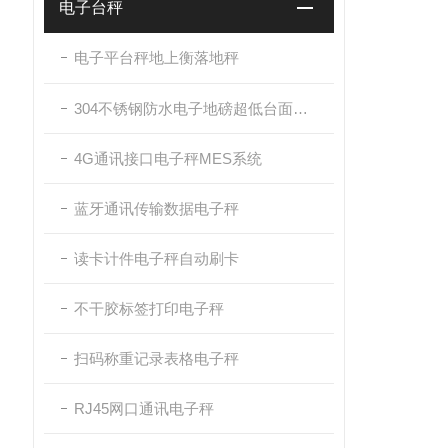
电子台秤
电子平台秤地上衡落地秤
304不锈钢防水电子地磅超低台面带斜坡
4G通讯接口电子秤MES系统
蓝牙通讯传输数据电子秤
读卡计件电子秤自动刷卡
不干胶标签打印电子秤
扫码称重记录表格电子秤
RJ45网口通讯电子秤