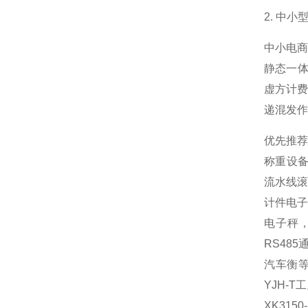
2. 中
中小电
静态一
虚方计费
递混发作
优先推
称重设
流水线滚
计件电子
电子秤
RS48
汽车衡等
YJH-
XK31