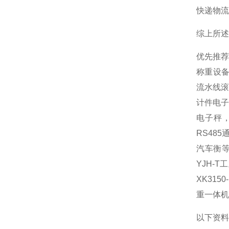
‌快递物
综上所述
优先推
称重设
流水线滚
计件电子
电子秤
RS48
汽车衡等
YJH-
XK31
重一体机
以下资料