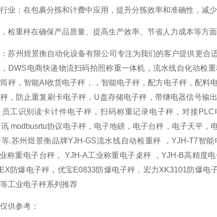
流行业‌：在包裹分拣和计费中应用，提升分拣效率和准确性，减少
，检重秤在确保产品质量、提高生产效率、节省人力成本等方面
荐：苏州煜景衡自动化设备有限公司专注为我们的客户提供更合
备，DWS电商快递物流扫码拍照称重一体机，流水线自化动检
筒秤，智能AI收货电子秤，，智能电子秤，配方电子秤，配料
秤，防止重复刷卡电子秤，U盘存储电子秤，带继电器信号输出
，员工识别读卡计件电子秤，扫码称重记录电子秤，对接PLC
5通讯 modbusrtu协议电子秤，电子地磅，电子台秤，电子
等.苏州煜景衡品牌YJH-GS流水线自动检重秤 ，YJH-T7智能电
T工业称重电子台秤， YJH-A工业称重电子桌秤 ，YJH-B高精度
50-EX防爆电子秤，优宝E0833防爆电子秤，宏力XK3101防爆
等工业电子秤系列推荐
仅供参考：