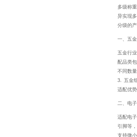
多级称
异实现
分级的产
一、五金
五金行
配品类包
不同数量
3. 五
适配优势
二、电子
适配电子
引脚等，
支持微小