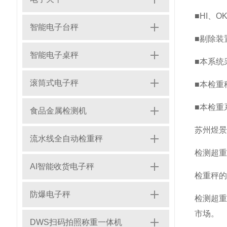
■HI、
智能电子台秤
■剔除装
智能电子桌秤
■本系统
滚筒式电子秤
■本检重
■本检重
食品金属检测机
苏州煜景
流水线全自动检重秤
检测超重
AI智能收货电子秤
‌检重秤
防爆电子秤
‌检测超
市场。
DWS扫码拍照称重一体机