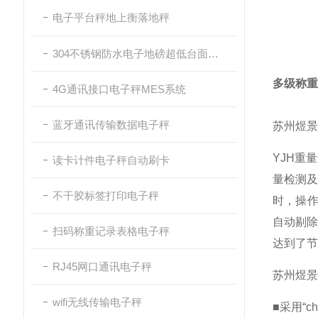
电子平台秤地上衡落地秤
304不锈钢防水电子地磅超低台面带斜坡
多级称重
4G通讯接口电子秤MES系统
蓝牙通讯传输数据电子秤
苏州煜景
YJH重
读卡计件电子秤自动刷卡
量检测
不干胶标签打印电子秤
时，操作
自动剔
扫码称重记录表格电子秤
达到了节
RJ45网口通讯电子秤
苏州煜景
wifi无线传输电子秤
■采用“ch