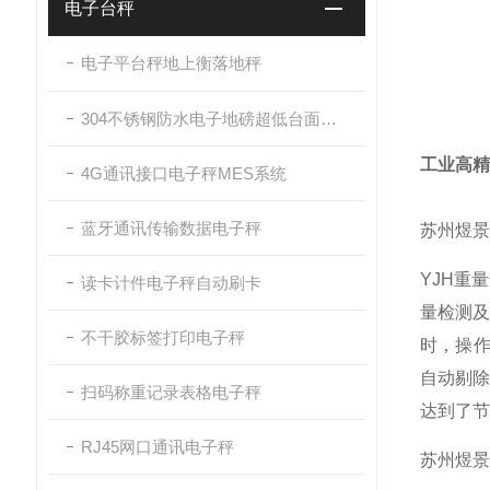
电子台秤
电子平台秤地上衡落地秤
304不锈钢防水电子地磅超低台面带斜坡
工业高精
4G通讯接口电子秤MES系统
蓝牙通讯传输数据电子秤
苏州煜景
YJH重
读卡计件电子秤自动刷卡
量检测
不干胶标签打印电子秤
时，操作
自动剔
扫码称重记录表格电子秤
达到了节
RJ45网口通讯电子秤
苏州煜景