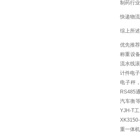
‌制药行
‌快递物
综上所述
优先推
称重设
流水线滚
计件电子
电子秤
RS48
汽车衡等
YJH-
XK31
重一体机