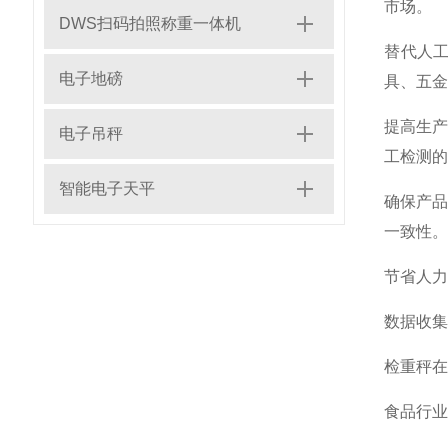
市场。
DWS扫码拍照称重一体机
‌替代人
电子地磅
具、五金
‌提高生
电子吊秤
工检测的
智能电子天平
‌确保产
一致性‌。
‌节省人
‌数据收
‌检重秤
‌食品行