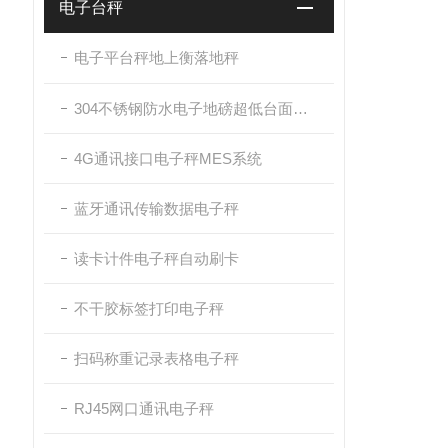
电子台秤
电子平台秤地上衡落地秤
304不锈钢防水电子地磅超低台面带斜坡
4G通讯接口电子秤MES系统
蓝牙通讯传输数据电子秤
读卡计件电子秤自动刷卡
不干胶标签打印电子秤
扫码称重记录表格电子秤
RJ45网口通讯电子秤