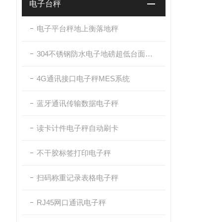
电子台秤
电子平台秤地上衡落地秤
304不锈钢防水电子地磅超低台面带斜坡
4G通讯接口电子秤MES系统
蓝牙通讯传输数据电子秤
读卡计件电子秤自动刷卡
不干胶标签打印电子秤
扫码称重记录表格电子秤
RJ45网口通讯电子秤