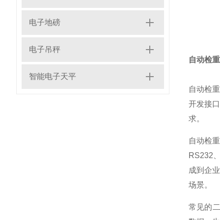
电子地磅
电子吊秤
自动检重
智能电子天平
自动检
开发接
求。
自动检
RS23
成到企
场景。
常见的二