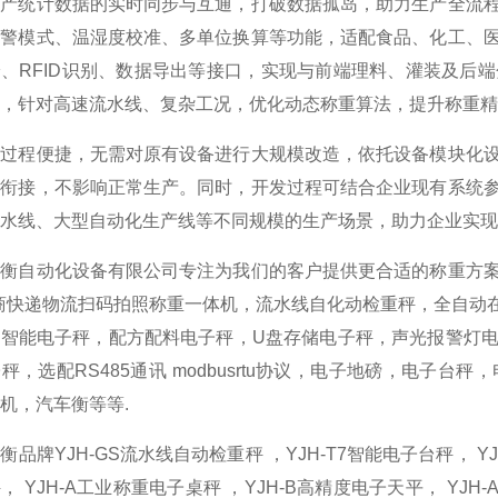
生产统计数据的实时同步与互通，打破数据孤岛，助力生产全流
报警模式、温湿度校准、多单位换算等功能，适配食品、化工、
、RFID识别、数据导出等接口，实现与前端理料、灌装及后
，针对高速流水线、复杂工况，优化动态称重算法，提升称重精度与
发过程便捷，无需对原有设备进行大规模改造，依托设备模块化
程衔接，不影响正常生产。同时，开发过程可结合企业现有系统
水线、大型自动化生产线等不同规模的生产场景，助力企业实现
景衡自动化设备有限公司专注为我们的客户提供更合适的称重方
商快递物流扫码拍照称重一体机，流水线自化动检重秤，全自动
，智能电子秤，配方配料电子秤，U盘存储电子秤，声光报警灯
秤，选配RS485通讯 modbusrtu协议，电子地磅，电子
机，汽车衡等等.
衡品牌YJH-GS流水线自动检重秤 ，YJH-T7智能电子台秤， YJ
， YJH-A工业称重电子桌秤 ，YJH-B高精度电子天平， YJ