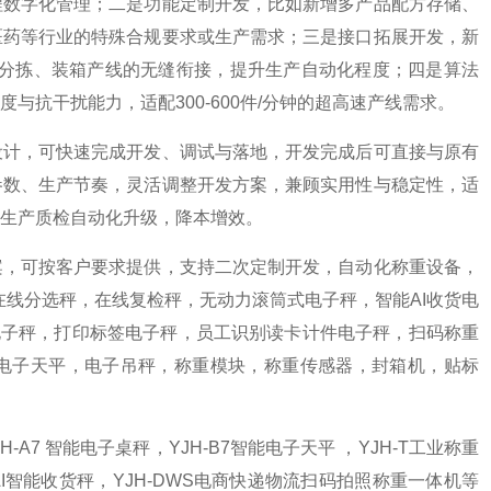
程数字化管理；二是功能定制开发，比如新增多产品配方存储、
医药等行业的特殊合规要求或生产需求；三是接口拓展开发，新
端分拣、装箱产线的无缝衔接，提升生产自动化程度；四是算法
抗干扰能力，适配300-600件/分钟的超高速产线需求。
设计，可快速完成开发、调试与落地，开发完成后可直接与原有
参数、生产节奏，灵活调整开发方案，兼顾实用性与稳定性，适
生产质检自动化升级，降本增效。
案，可按客户要求提供，支持二次定制开发，自动化称重设备，
在线分选秤，在线复检秤，无动力滚筒式电子秤，智能AI收货电
电子秤，打印标签电子秤，员工识别读卡计件电子秤，扫码称重
台秤，电子天平，电子吊秤，称重模块，称重传感器，封箱机，贴标
H-A7 智能电子桌秤，YJH-B7智能电子天平 ，YJH-T工业称重
H-AI智能收货秤，YJH-DWS电商快递物流扫码拍照称重一体机等