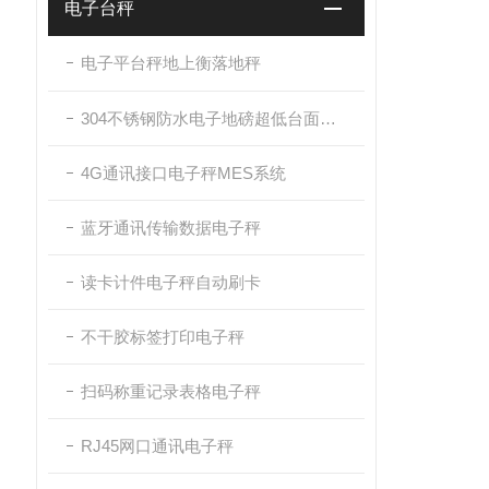
电子台秤
电子平台秤地上衡落地秤
304不锈钢防水电子地磅超低台面带斜坡
4G通讯接口电子秤MES系统
蓝牙通讯传输数据电子秤
读卡计件电子秤自动刷卡
不干胶标签打印电子秤
扫码称重记录表格电子秤
RJ45网口通讯电子秤