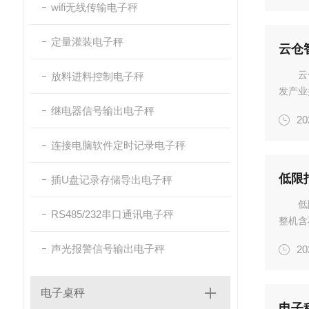
wifi无线传输电子秤
求。一.
定量灌装电子秤
云仓
云
放料进料控制电子秤
发产业
应对爆
继电器信号输出电子秤
20
智能分
配...
连接电脑软件定时记录电子秤
低限
插U盘记录存储导出电子秤
低
RS485/232串口通讯电子秤
整机含
间参数
声光报警信号输出电子秤
20
格区间
阈值...
电子桌秤