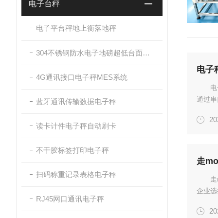
电子台秤
电子平台秤地上衡落地秤
304不锈钢防水电子地磅超低台面带斜坡
电子
4G通讯接口电子秤MES系统
电
通过串
蓝牙通讯传输数据电子秤
用泛的
20
显著，
读卡计件电子秤自动刷卡
不干胶标签打印电子秤
走mo
扫码称重记录表格电子秤
走
企业选
RJ45网口通讯电子秤
标准5
20
态、上