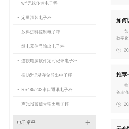
wifi无线传输电子秤
定量灌装电子秤
如何
如
放料进料控制电子秤
数字化
用于车
继电器信号输出电子秤
20
清楚完
连接电脑软件定时记录电子秤
推荐
插U盘记录存储导出电子秤
推
RS485/232串口通讯电子秤
备主流
DWS
声光报警信号输出电子秤
20
队，覆
求。一.
电子桌秤
云仓