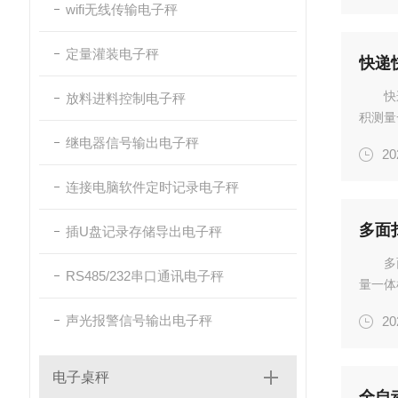
wifi无线传输电子秤
定量灌装电子秤
快递
快
放料进料控制电子秤
积测量一
称重量
继电器信号输出电子秤
20
2400件
连接电脑软件定时记录电子秤
多面
插U盘记录存储导出电子秤
多
RS485/232串口通讯电子秤
量一体机
量程：0
声光报警信号输出电子秤
20
小时★：
电子桌秤
全自