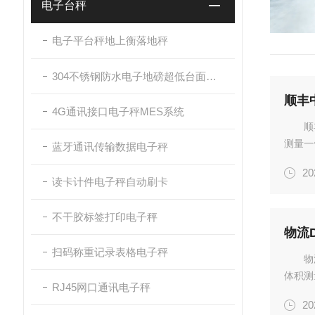
电子台秤
电子平台秤地上衡落地秤
304不锈钢防水电子地磅超低台面带斜坡
顺丰
4G通讯接口电子秤MES系统
顺
测量一体
蓝牙通讯传输数据电子秤
重量程：
20
件/小时
读卡计件电子秤自动刷卡
不干胶标签打印电子秤
物流
扫码称重记录表格电子秤
物
体积测
RJ45网口通讯电子秤
100*
20
精度：±