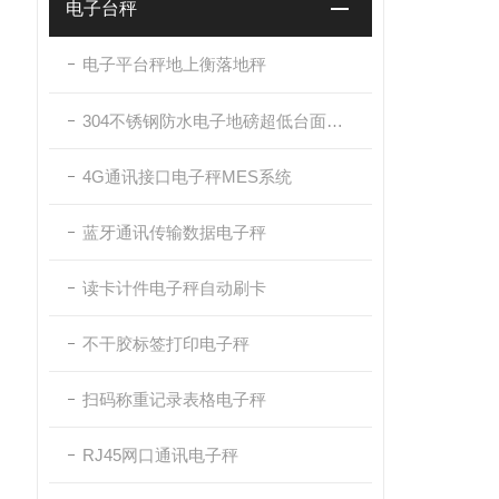
电子台秤
电子平台秤地上衡落地秤
304不锈钢防水电子地磅超低台面带斜坡
4G通讯接口电子秤MES系统
蓝牙通讯传输数据电子秤
读卡计件电子秤自动刷卡
不干胶标签打印电子秤
扫码称重记录表格电子秤
RJ45网口通讯电子秤