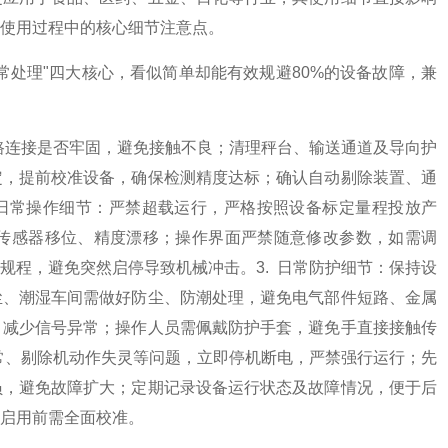
使用过程中的核心细节注意点。
常处理"四大核心，看似简单却能有效规避80%的设备故障，兼
线路连接是否牢固，避免接触不良；清理秤台、输送通道及导向护
定，提前校准设备，确保检测精度达标；确认自动剔除装置、通
. 日常操作细节：严禁超载运行，严格按照设备标定量程投放产
传感器移位、精度漂移；操作界面严禁随意修改参数，如需调
规程，避免突然启停导致机械冲击。3. 日常防护细节：保持设
尘、潮湿车间需做好防尘、防潮处理，避免电气部件短路、金属
，减少信号异常；操作人员需佩戴防护手套，避免手直接接触传
异常、剔除机动作失灵等问题，立即停机断电，严禁强行运行；先
员，避免故障扩大；定期记录设备运行状态及故障情况，便于后
启用前需全面校准。