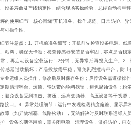
、设备寿命及产线稳定性。结合现场实操经验，总结自动检重秤
秤的使用细节，核心围绕“开机准备、操作规范、日常防护、异
与可操作性。
细节注意点：1. 开机前准备细节：开机前先检查设备电源、
物、粘料，确保无卡顿；检查传感器安装是否牢固，零点是否稳
常，再启动设备空载运行1-2分钟，无异常后再投入生产。2
免传感器过载损坏；产品投放需平稳，避免剧烈撞击秤台，防止
专业运维人员操作，修改后及时保存备份；启停设备需遵循操作
，定期清理秤台、滚筒、输送带的物料残留，避免腐蚀设备；粉
蚀；避免设备受到撞击、挤压，远离变频器、高压设备等干扰源
路接口。4. 异常处理细节：运行中发现检测精度偏差、显示
单故障（如异物堵塞、线路松动），无法解决时及时联系运维人
护；设备长期停用前，需关闭电源、清理设备，做好防护，再次