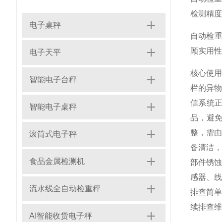
检测精度
电子桌秤
自动检重
顾实用性
电子天平
核心使用
智能电子台秤
栏的异
信系统正
智能电子桌秤
品，避
整，需由
滚筒式电子秤
备清洁
食品金属检测机
部件锈
感器、线
流水线全自动检重秤
排查简
续排查维
AI智能收货电子秤