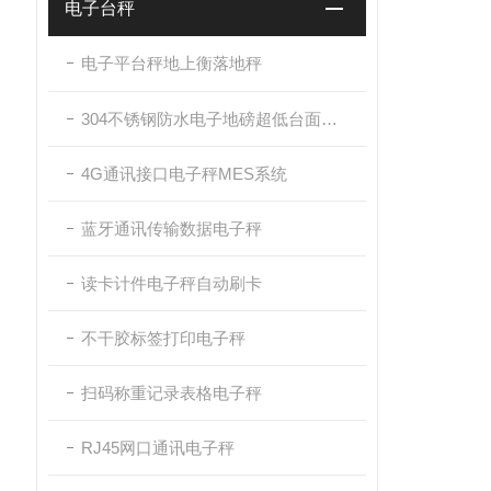
电子台秤
电子平台秤地上衡落地秤
304不锈钢防水电子地磅超低台面带斜坡
4G通讯接口电子秤MES系统
蓝牙通讯传输数据电子秤
读卡计件电子秤自动刷卡
不干胶标签打印电子秤
扫码称重记录表格电子秤
RJ45网口通讯电子秤