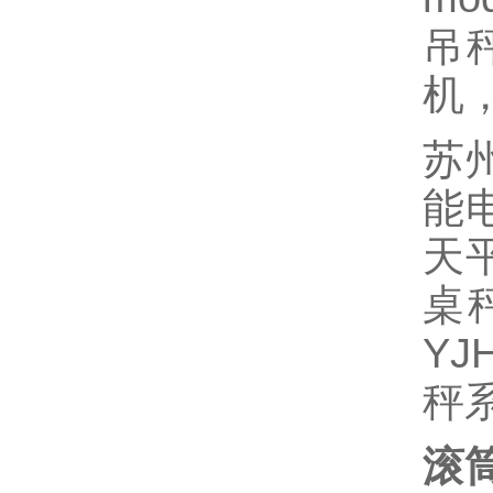
吊
机
苏州
能电
天平
桌秤
Y
秤
滚