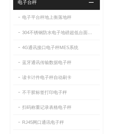
电子台秤
电子平台秤地上衡落地秤
304不锈钢防水电子地磅超低台面带斜坡
4G通讯接口电子秤MES系统
蓝牙通讯传输数据电子秤
读卡计件电子秤自动刷卡
不干胶标签打印电子秤
扫码称重记录表格电子秤
RJ45网口通讯电子秤