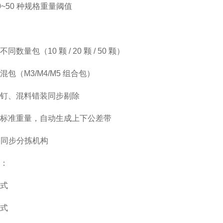
0~50 种规格重量阈值
同数量包（10 颗 / 20 颗 / 50 颗）
包（M3/M4/M5 组合包）
钉、混料错装同步剔除
标准重量，自动生成上下公差带
通道同步分拣机构
：
式
式