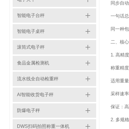
同步自动
智能电子台秤
一句话总
同一种包
智能电子桌秤
二、核心
滚筒式电子秤
1. 高
食品金属检测机
称重精度：
流水线全自动检重秤
适用重量：
采样速率：5
AI智能收货电子秤
保证：高
防爆电子秤
2. 多
DWS扫码拍照称重一体机