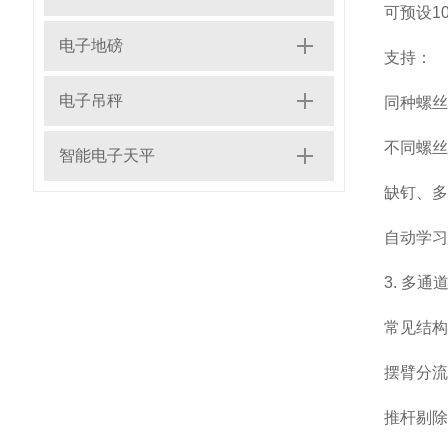
可预设1
电子地磅
支持：
电子吊秤
同种螺丝不
不同螺丝混
智能电子天平
缺钉、多
自动学习
3. 多
常见结构
摆臂分流
推杆剔除