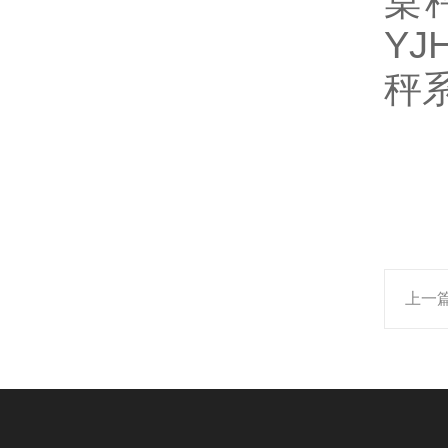
桌秤
Y
秤
上一