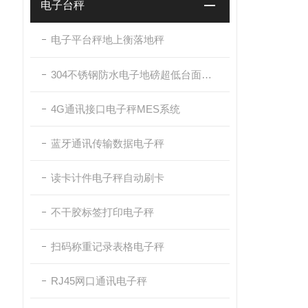
电子台秤
电子平台秤地上衡落地秤
304不锈钢防水电子地磅超低台面带斜坡
4G通讯接口电子秤MES系统
蓝牙通讯传输数据电子秤
读卡计件电子秤自动刷卡
不干胶标签打印电子秤
扫码称重记录表格电子秤
RJ45网口通讯电子秤