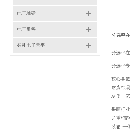
电子地磅
电子吊秤
分选秤在
智能电子天平
分选秤在
分选秤专
核心参数
耐腐蚀易
材质，宽
果蔬行
超重/偏
装箱"一