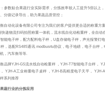
势：参数贴合果蔬行业实际需求，分拣效率较人工提升5倍以上
、分级记录导出，助力果蔬品质管控；
景衡自动化设备有限公司专注为我们的客户提供更合适的称重方
商快递物流扫码拍照称重一体机，流水线自化动检重秤，全自动
，智能电子秤，配方配料电子秤，U盘存储电子秤，声光报警灯
秤，选配RS485通讯 modbusrtu协议，电子地磅，电子
机，汽车衡等等.
衡品牌YJH-GS流水线自动检重秤 ，YJH-T7智能电子台秤， YJ
， YJH-A工业称重电子桌秤 ，YJH-B高精度电子天平， YJ
秤系列推荐
果蔬行业的
分拣
应用