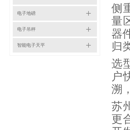
侧
电子地磅
量
电子吊秤
器
归
智能电子天平
选
户
溯
苏
更