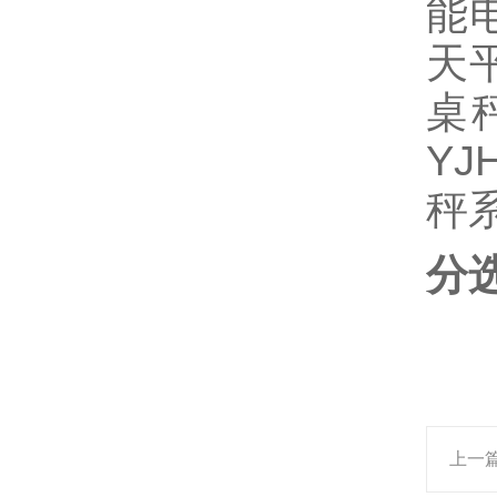
能电
天平
桌秤
Y
秤
分
上一