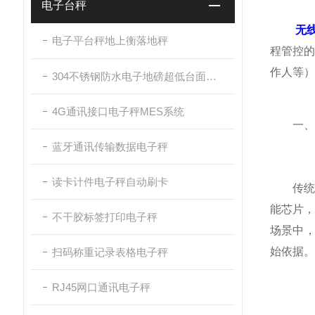
电子台秤
无
电子平台秤地上衡落地秤
程管控
作人等）
304不锈钢防水电子地磅超低台面带斜坡
4G通讯接口电子秤MES系统
一、实
蓝牙通讯传输数据电子秤
读卡计件电子秤自动刷卡
传统质
能芯片，
不干胶标签打印电子秤
场景中，
始依据。
扫码称重记录表格电子秤
RJ45网口通讯电子秤