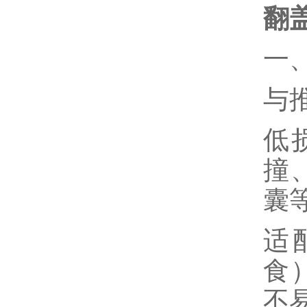
翻
一
与
低
撞
囊等
适
食
不