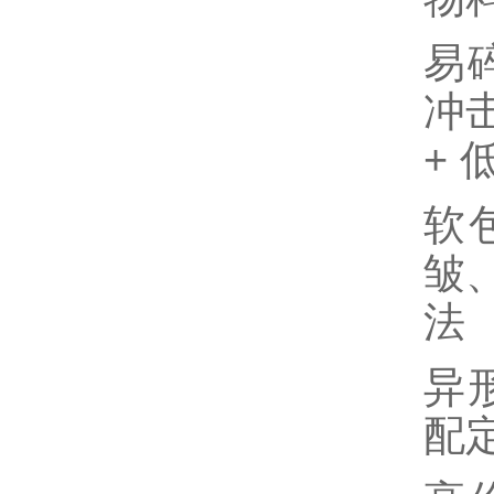
易
冲
+ 
软
皱
法
异
配