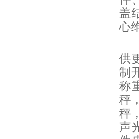
盖
心
苏
供
制
称
秤
秤
声