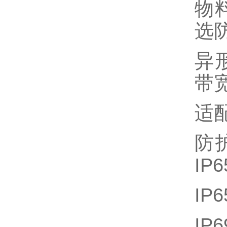
物
选
异
带宽
适配
防
IP
IP
I