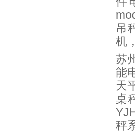
件
m
吊
机
苏州
能电
天平
桌秤
Y
秤