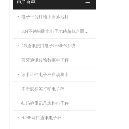
电子台秤
电子平台秤地上衡落地秤
304不锈钢防水电子地磅超低台面带斜坡
4G通讯接口电子秤MES系统
蓝牙通讯传输数据电子秤
读卡计件电子秤自动刷卡
不干胶标签打印电子秤
扫码称重记录表格电子秤
RJ45网口通讯电子秤