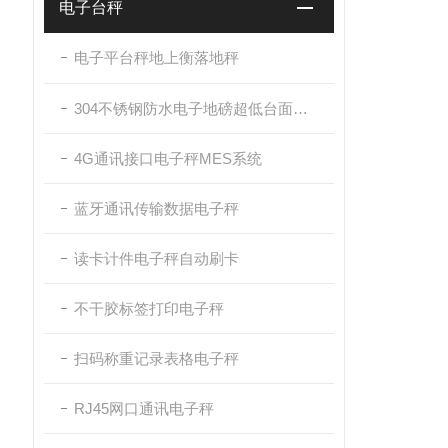
电子台秤
电子平台秤地上衡落地秤
304不锈钢防水电子地磅超低台面带斜坡
4G通讯接口电子秤MES系统
蓝牙通讯传输数据电子秤
读卡计件电子秤自动刷卡
不干胶标签打印电子秤
扫码称重记录表格电子秤
RJ45网口通讯电子秤