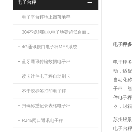
电子台秤
电子平台秤地上衡落地秤
304不锈钢防水电子地磅超低台面带斜坡
电子秤多
4G通讯接口电子秤MES系统
蓝牙通讯传输数据电子秤
电子秤多
动，适
读卡计件电子秤自动刷卡
自动化
子秤，智
不干胶标签打印电子秤
件电子秤
扫码称重记录表格电子秤
器，封箱
苏州煜景
RJ45网口通讯电子秤
电子台秤