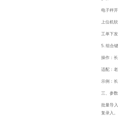
电子秤开启
上位机软
工单下发
5. 组
操作：长
适配：老
示例：长按
三、参数
批量导入
复录入。