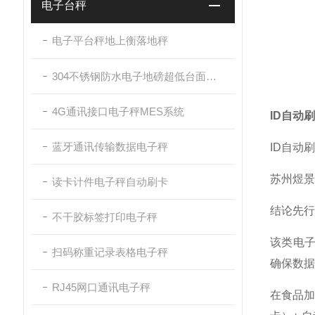
电子台秤
电子平台秤地上衡落地秤
304不锈钢防水电子地磅超低台面带斜坡
4G通讯接口电子秤MES系统
ID自动
蓝牙通讯传输数据电子秤
ID自动
苏州煜景衡
读卡计件电子秤自动刷卡
结论先行
不干胶标签打印电子秤
该类电子
扫码称重记录表格电子秤
确保数据
RJ45网口通讯电子秤
在食品加