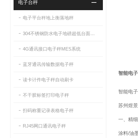
电子台秤
电子平台秤地上衡落地秤
304不锈钢防水电子地磅超低台面带斜坡
4G通讯接口电子秤MES系统
蓝牙通讯传输数据电子秤
智能电子
读卡计件电子秤自动刷卡
智能电子
不干胶标签打印电子秤
苏州煜景衡
扫码称重记录表格电子秤
一、精细
RJ45网口通讯电子秤
涂料/油