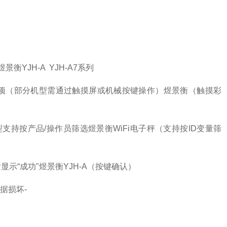
煜景衡YJH-A YJH-A7系列
"选项（部分机型需通过触摸屏或机械按键操作）
煜景衡（触摸彩
型支持按产品/操作员筛选
煜景衡WiFi电子秤（支持按ID变量筛
显示“成功"煜景衡YJH-A（按键确认）
数据损坏
-