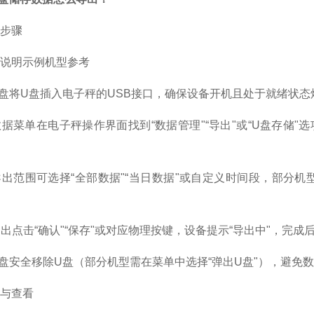
步骤
说明
示例机型参考
U盘
将U盘插入电子秤的USB接口，确保设备开机且处于就绪状态
入数据菜单
在电子秤操作界面找到“数据管理"“导出"或“U盘存储
择导出范围
可选择“全部数据"“当日数据"或自定义时间段，部分机
导出
点击“确认"“保存"或对应物理按键，设备提示“导出中"，完成后
U盘
安全移除U盘（部分机型需在菜单中选择“弹出U盘"），避免
与查看