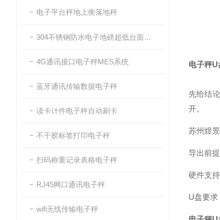
电子平台秤地上衡落地秤
304不锈钢防水电子地磅超低台面带斜坡
4G通讯接口电子秤MES系统
电子秤U
蓝牙通讯传输数据电子秤
先给结论
开。
读卡计件电子秤自动刷卡
苏州煜景衡
不干胶标签打印电子秤
导出前提
扫码称重记录表格电子秤
硬件支持
RJ45网口通讯电子秤
U盘要求
wifi无线传输电子秤
电子秤U