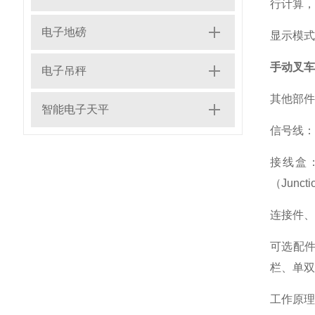
行计算，
电子地磅
显示模式
手动叉车
电子吊秤
其他部件
智能电子天平
信号线：
接线盒
（Junc
连接件、
可选配
栏、单双
工作原理