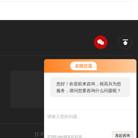
您好！欢迎前来咨询，很高兴为您
在线交流
服务，请问您要咨询什么问题呢？
您好，看您停留很久了，是否找到
传真：FAX
了需求产品，您可以直接在线与我
联系！
技术支持：
仪表网
管理登录
sitemap.xml
发起咨询
可按Enter键发起咨询