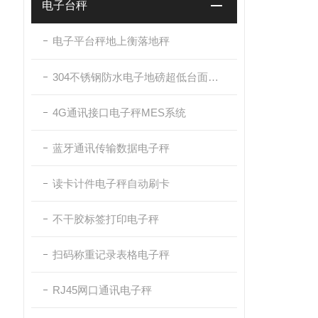
电子台秤
电子平台秤地上衡落地秤
304不锈钢防水电子地磅超低台面带斜坡
4G通讯接口电子秤MES系统
蓝牙通讯传输数据电子秤
读卡计件电子秤自动刷卡
不干胶标签打印电子秤
扫码称重记录表格电子秤
RJ45网口通讯电子秤